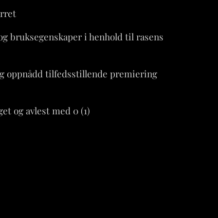
rret
og bruksegenskaper i henhold til rasens
r og oppnådd tilfedsstillende premiering
get og avlest med 0 (1)