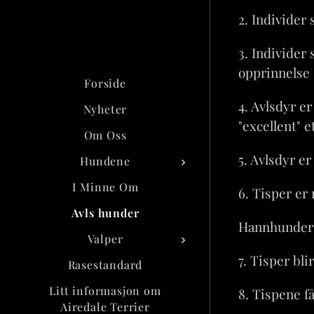
2. Individer 
3. Individer
opprinnelse
Forside
4. Avlsdyr er
Nyheter
"excellent" et
Om Oss
5. Avlsdyr e
Hundene
I Minne Om
6. Tisper e
Avls hunder
Hannhunder
Valper
7. Tisper blir
Rasestandard
Litt informasjon om
8. Tispene få
Airedale Terrier