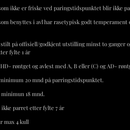
som ikke er friske ved paringstidspunktet blir ikke pa
 som benyttes i avl har rasetypisk godt temperament 
 stilt på offisiell/godkjent utstilling minst to gange
ter fylte 1 år
r HD- røntget og avlest med A, B eller (C) og AD- rønt
r minimum 20 mnd på parringstidspunktet.
 minimun 18 mnd.
 ikke parret etter fylte 7 år
r max 4 kull